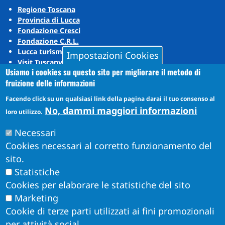
Regione Toscana
Provincia di Lucca
Fondazione Cresci
Fondazione C.R.L.
Lucca turismo
Impostazioni Cookies
Visit Tuscany
Usiamo i cookies su questo sito per migliorare il metodo di
Puccini Lands
fruizione delle informazioni
Social media
Facendo click su un qualsiasi link della pagina darai il tuo consenso al
No, dammi maggiori informazioni
loro utilizzo.
Instagram
Necessari
YouTube
Cookies necessari al corretto funzionamento del
sito.
Statistiche
Cookies per elaborare le statistiche del sito
Marketing
Cookie di terze parti utilizzati ai fini promozionali
per attività social