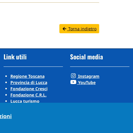
Torna indietro
Link utili
Social media
Regione Toscana
Instagram
Provincia di Lucca
YouTube
Fondazione Cresci
Fondazione C.R.L.
Lucca turismo
Visit Tuscany
Puccini Lands
zioni