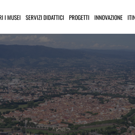
lla Provincia di Lucca
I I MUSEI
SERVIZI DIDATTICI
PROGETTI
INNOVAZIONE
ITI