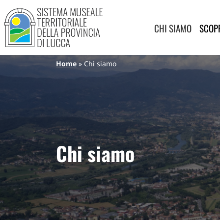
Sistema Museale Territoriale de
Navigazione principale
Salta al contenuto principale
CHI SIAMO
SCOPR
Briciole di pane
Home
Chi siamo
Chi siamo