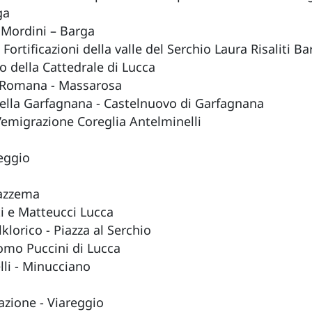
ga
 Mordini – Barga
rtificazioni della valle del Serchio Laura Risaliti Ba
 della Cattedrale di Lucca
 Romana - Massarosa
della Garfagnana - Castelnuovo di Garfagnana
l’emigrazione Coreglia Antelminelli
eggio
tazzema
 e Matteucci Lucca
lorico - Piazza al Serchio
omo Puccini di Lucca
li - Minucciano
azione - Viareggio