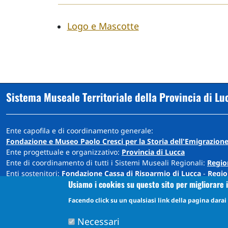
Logo e Mascotte
Sistema Museale Territoriale della Provincia di Lu
Ente capofila e di coordinamento generale:
Fondazione e Museo Paolo Cresci per la Storia dell'Emigrazione
Ente progettuale e organizzativo:
Provincia di Lucca
Ente di coordinamento di tutti i Sistemi Museali Regionali:
Regio
Enti sostenitori:
Fondazione Cassa di Risparmio di Lucca
-
Regio
Usiamo i cookies su questo sito per migliorare i
Sede: Cortile Carrara - Palazzo Ducale - 55100 Lucca
Facendo click su un qualsiasi link della pagina darai i
info@museiprovincialucca.it
Tel:
0039 0583 417483
Necessari