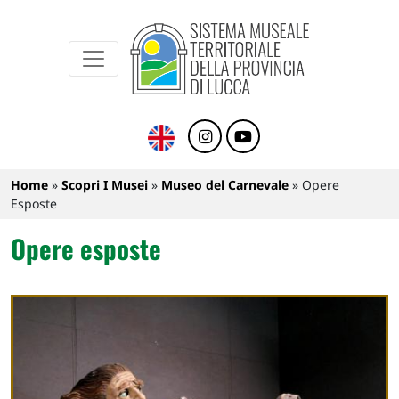
Sistema Museale Territoriale della Provinc
Navigazione principale
Salta al contenuto principale
Briciole di pane
Home
Scopri I Musei
Museo del Carnevale
Opere
Esposte
Opere esposte