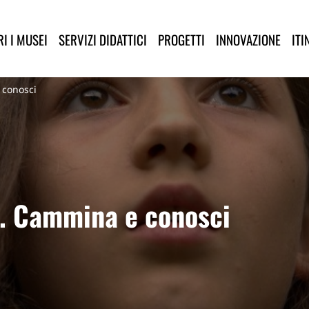
lla Provincia di Lucca
I I MUSEI
SERVIZI DIDATTICI
PROGETTI
INNOVAZIONE
ITI
 conosci
. Cammina e conosci