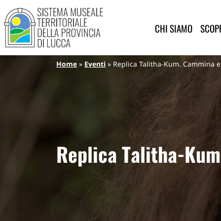
Sistema Museale Territoriale de
Navigazione principale
Salta al contenuto principale
CHI SIAMO
SCOPR
Briciole di pane
Home
Eventi
Replica Talitha-Kum. Cammina e
Replica Talitha-Kum