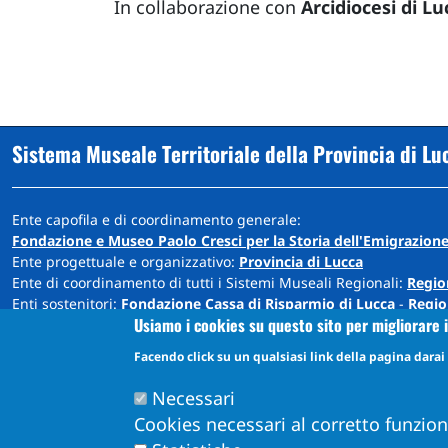
In collaborazione con
Arcidiocesi di Lu
Sistema Museale Territoriale della Provincia di Lu
Ente capofila e di coordinamento generale:
Fondazione e Museo Paolo Cresci per la Storia dell'Emigrazione
Ente progettuale e organizzativo:
Provincia di Lucca
Ente di coordinamento di tutti i Sistemi Museali Regionali:
Regio
Enti sostenitori:
Fondazione Cassa di Risparmio di Lucca
-
Regio
Usiamo i cookies su questo sito per migliorare i
Sede: Cortile Carrara - Palazzo Ducale - 55100 Lucca
Facendo click su un qualsiasi link della pagina darai i
info@museiprovincialucca.it
Tel:
0039 0583 417483
Necessari
Cookies necessari al corretto funzio